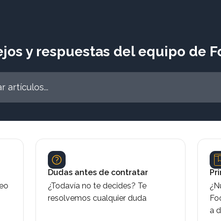
jos y respuestas del equipo de 
os...
Dudas antes de contratar
Pr
deo
¿Todavía no te decides? Te
¿N
resolvemos cualquier duda
Fo
a d