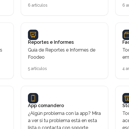
6 artículos
6 a
Reportes e Informes
Fa
as
Guía de Reportes e Informes de
Tod
Foodeo
em
5 artículos
4 a
App comandero
St
¿Algún problema con la app? Mira
To
a ver si tu problema está en esta
ac
lista o contacta con soporte
es