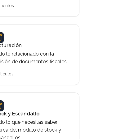
rtículos
cturación
o lo relacionado con la
isión de documentos fiscales.
rtículos
ock y Escandallo
do lo que necesitas saber
erca del módulo de stock y
candallos