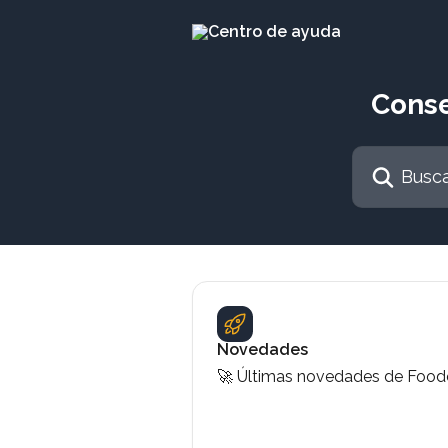
Ir al contenido principal
Conse
Buscar artícul
Novedades
🚀 Últimas novedades de Foo