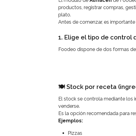
El módulo de 
Almacén
 de Foodeo 
productos, registrar compras, gest
plato.
Antes de comenzar, es importante el
1. Elige el tipo de control
Foodeo dispone de dos formas de g
🍽️ Stock por receta (ingr
El stock se controla mediante los
venderse.
Es la opción recomendada para res
Ejemplos:
Pizzas