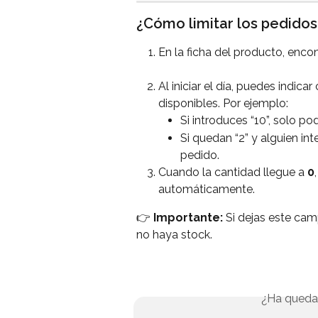
¿Cómo limitar los pedidos
En la ficha del producto, enco
Al iniciar el día, puedes indic
disponibles. Por ejemplo:
Si introduces “10”, solo p
Si quedan “2” y alguien int
pedido.
Cuando la cantidad llegue a 
0
automáticamente.
👉 
Importante:
 Si dejas este cam
no haya stock.
¿Ha queda